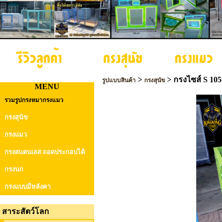
>
>
กรงไซส์ S 105
รูปแบบสินค้า
กรงสุนัข
MENU
รวมรูปกรงหมากรงแมว
กรงสุนัข
กรงแมว
กรงสแตนเลส ถอดประกอบได้
กรงนก
กรงแบบมีหลังคา
สาระสัตว์โลก