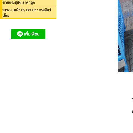
ขายกรงสุนัข ราคาถูก
บทความดีๆ By Pet One กรงสัตว์
เลี้ยง